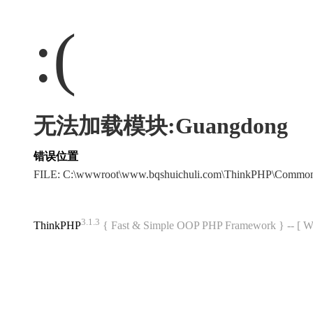
:(
无法加载模块:Guangdong
错误位置
FILE: C:\wwwroot\www.bqshuichuli.com\ThinkPHP\Common
3.1.3
ThinkPHP
{ Fast & Simple OOP PHP Framework } -- 